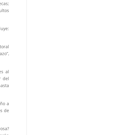
ecas;
ultos
luye:
toral
azo”,
es al
r del
hasta
año a
os de
rosa?