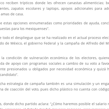
co reciben trípticos donde les ofrecen canastas alimenticias; b
entes, zapatos escolares y laptops, apoyos adicionales para ad
a amas de casa.
iene estas opciones ennumeradas como prioridades de ayuda, conc
puestas para los mexiquenses”.
 todo el despliegue que se ha realizado en el actual proceso elec
do de México, el gobierno Federal y la campaña de Alfredo del M
 la condición de vulneración económica de los electores, quien
izada de apoyo con programas sociales a cambio de su voto a favo
ente presionados u obligados por necesidad económica y quizá 
candidato”.
icha estrategia de campaña también es una simulación y un eng
ma de coacción del voto, pues dicho plástico no cuenta con códig
as, donde dicho partido aclara: “¿Cómo haremos posible el salario 