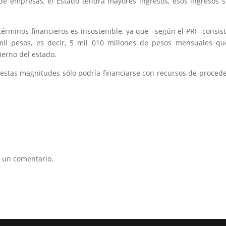
 de empresas, el Estado tendrá mayores ingresos, esos ingresos 
érminos financieros es insostenible, ya que –según el PRI– consis
 mil pesos, es decir, 5 mil 010 millones de pesos mensuales q
ierno del estado.
stas magnitudes sólo podría financiarse con recursos de proced
 un comentario.