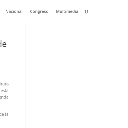
Nacional
Congreso
Multimedia
de
ituto
 está
ienda
de la