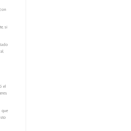
 con
e, si
ctado
al,
ó el
eres
s que
usto