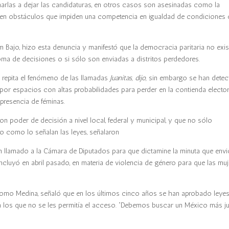
ionarlas a dejar las candidaturas, en otros casos son asesinadas como la
onen obstáculos que impiden una competencia en igualdad de condiciones
 Bajo, hizo esta denuncia y manifestó que la democracia paritaria no exist
ma de decisiones o si sólo son enviadas a distritos perdedores.
 repita el fenómeno de las llamadas
Juanitas, dijo,
sin embargo se han dete
or espacios con altas probabilidades para perder en la contienda elector
 presencia de féminas.
n poder de decisión a nivel local, federal y municipal, y que no sólo
o como lo señalan las leyes, señalaron
n llamado a la Cámara de Diputados para que dictamine la minuta que envi
cluyó en abril pasado, en materia de violencia de género para que las muj
 Romo Medina, señaló que en los últimos cinco años se han aprobado leye
a los que no se les permitía el acceso. “Debemos buscar un México más j