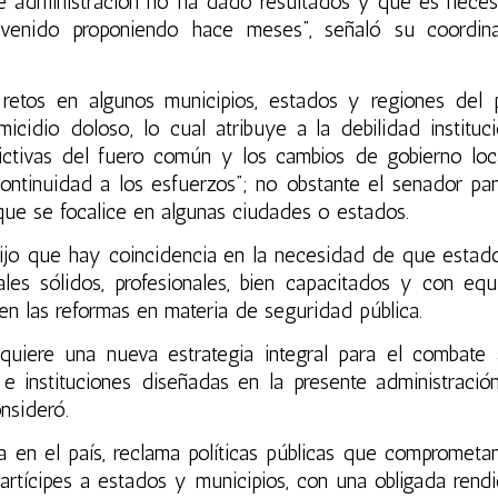
e administración no ha dado resultados y que es neces
enido proponiendo hace meses”, señaló su coordin
retos en algunos municipios, estados y regiones del p
idio doloso, lo cual atribuye a la debilidad instituci
lictivas del fuero común y los cambios de gobierno loc
ntinuidad a los esfuerzos”; no obstante el senador pan
que se focalice en algunas ciudades o estados.
dijo que hay coincidencia en la necesidad de que estad
les sólidos, profesionales, bien capacitados y con equ
n las reformas en materia de seguridad pública.
quiere una nueva estrategia integral para el combate 
e instituciones diseñadas en la presente administració
nsideró.
ia en el país, reclama políticas públicas que comprometa
artícipes a estados y municipios, con una obligada rendi