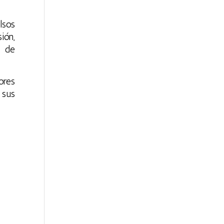
lsos
ión,
s de
ores
 sus