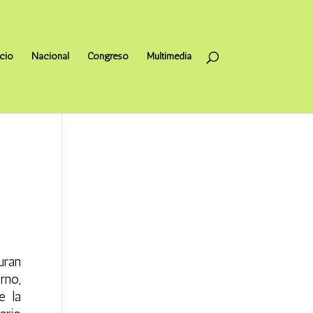
icio
Nacional
Congreso
Multimedia
uran
rno,
e la