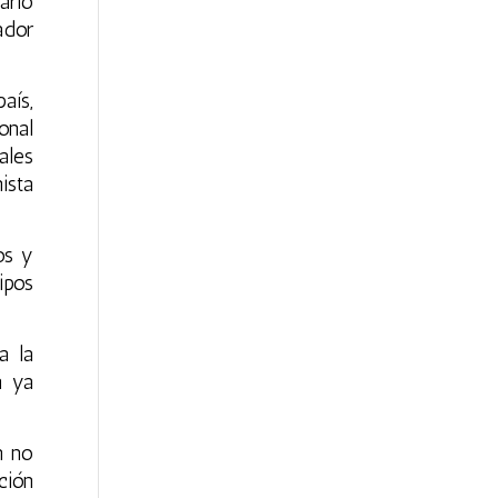
ario
ador
aís,
onal
ales
ista
os y
ipos
a la
n ya
n no
ción