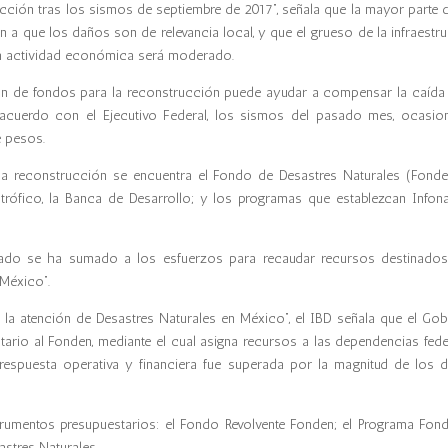
rucción tras los sismos de septiembre de 2017”, señala que la mayor parte d
n a que los daños son de relevancia local, y que el grueso de la infraestr
n la actividad económica será moderado.
ión de fondos para la reconstrucción puede ayudar a compensar la caída 
 acuerdo con el Ejecutivo Federal, los sismos del pasado mes
,
ocasion
e pesos.
a la reconstrucción se encuentra el Fondo de Desastres Naturales (Fonden
rófico, la Banca de Desarrollo
;
y los programas que establezcan Infona
ivado se ha sumado a los esfuerzos para recaudar recursos destinados
 México”.
a la atención de Desastres Naturales en México”, el IBD señala que el
G
ob
tario al Fonden, mediante el cual asigna recursos a las dependencias fede
 respuesta operativa y financiera fue superada por la magnitud de los 
strumentos presupuestarios: el Fondo Revolvente Fonden; el Programa Fon
stres Naturales.