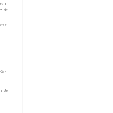
o. El
es de
icas:
 2017
re de