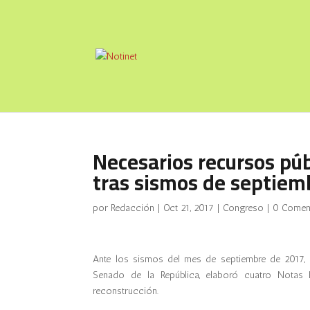
Necesarios recursos púb
tras sismos de septiem
por
Redacción
|
Oct 21, 2017
|
Congreso
|
0 Comen
Ante los sismos del mes de septiembre de 2017, l
Senado de la República
,
elaboró cuatro Notas Es
reconstrucción.