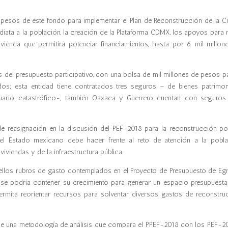
e pesos de este fondo para implementar el Plan de Reconstrucción de la Ci
iata a la población, la creación de la Plataforma CDMX, los apoyos para r
vienda que permitirá potenciar financiamientos
,
hasta por 6 mil millon
s del presupuesto participativo, con una bolsa de mil millones de pesos pa
os; esta entidad tiene contratados tres seguros – de bienes patrimoni
uario catastrófico-; también Oaxaca y Guerrero cuentan con seguros
de reasignación en la discusión del PEF-2018 para la reconstrucción po
el Estado mexicano debe hacer frente al reto de atención a la pobla
iviendas y de la infraestructura pública.
quellos rubros de gasto contemplados en el Proyecto de Presupuesto de Eg
se podría contener su crecimiento para generar un espacio presupuestal
ermita reorientar recursos para solventar diversos gastos de reconstru
 de una metodología de análisis que compara el PPEF-2018 con los PEF-2