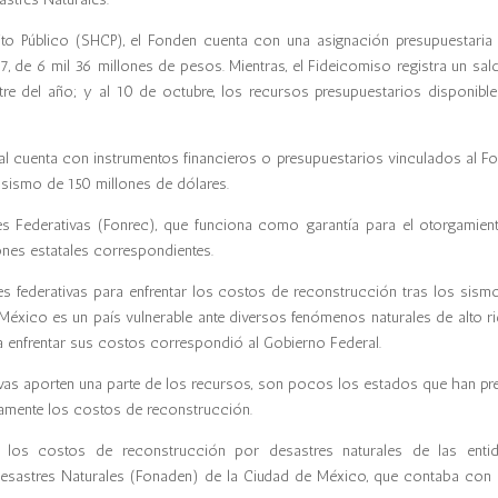
to Público (SHCP), el Fonden cuenta con una asignación presupuestaria 
7, de 6 mil 36 millones de pesos. Mientras
,
el Fideicomiso registra un sal
e del año; y al 10 de octubre, los recursos presupuestarios disponible
eral cuenta con instrumentos financieros o presupuestarios vinculados al Fo
sismo de 150 millones de dólares.
 Federativas (Fonrec), que funciona como garantía para el otorgamien
ones estatales correspondientes.
es federativas para enfrentar los costos de reconstrucción tras los sism
México es un país vulnerable ante diversos fenómenos naturales de alto ri
a enfrentar sus costos correspondió al Gobierno Federal.
ativas aporten una parte de los recursos, son pocos los estados que han pre
damente los costos de reconstrucción.
ar los costos de reconstrucción por desastres naturales de las enti
 Desastres Naturales (Fonaden) de la Ciudad de México, que contaba con 