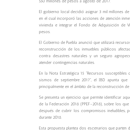
550 millones de pesos a agosto de 2017.
El gobierno local decidió asignar 3 mil millones d
en el cual incorporó las acciones de atención inmed
vivienda e integrar el Fondo de Adquisición de Vi
pesos.
El
G
obierno de Puebla anunció que utilizará recurso
reconstrucción de los inmuebles públicos afectad
contra desastres naturales y un seguro agropec
atender contingencias naturales.
En la Nota Estratégica 15 “Recursos susceptibles 
sismos de septiembre 2017”, el IBD apunta que 
principalmente en el ámbito de la reconstrucción de v
Se presenta un ejercicio que permite identificar a
de la Federación 2018 (PPEF-2018), sobre los que 
después de cubrir los compromisos ineludibles, p
durante 2018.
Esta propuesta plantea dos escenarios que parten