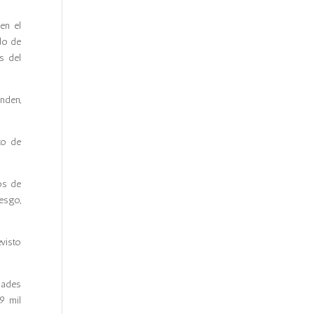
en el
do de
s del
nden,
to de
os de
esgo,
visto
dades
9 mil