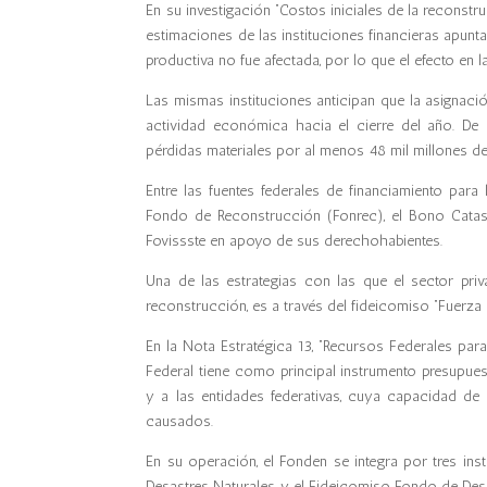
En su investigación “Costos iniciales de la reconst
estimaciones de las instituciones financieras apunta
productiva no fue afectada, por lo que el efecto e
L
as mismas instituciones anticipan que la asignac
actividad económica hacia el cierre del año. De
pérdidas materiales por al menos 48 mil millones d
Entre las fuentes federales de financiamiento par
Fondo de Reconstrucción (Fonrec), el Bono Catast
Fovissste en apoyo de sus derechohabientes.
U
na de las estrategias con las que el sector pr
reconstrucción, es a través del fideicomiso “Fuerza
En la Nota Estratégica 13, “Recursos Federales par
Federal tiene como principal instrumento presupues
y a las entidades federativas, cuya capacidad de
causados.
En su operación, el Fonden se integra por tres in
Desastres Naturales
,
y el Fideicomiso Fondo de Desa