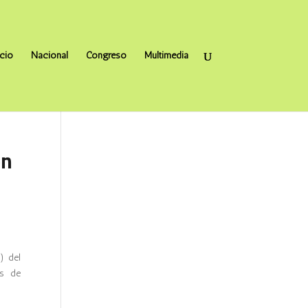
icio
Nacional
Congreso
Multimedia
ón
) del
os de