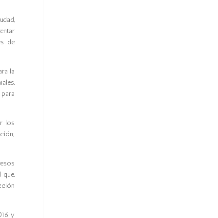
udad,
entar
es de
ra la
ales,
 para
r los
ción;
resos
 que,
cción
016 y