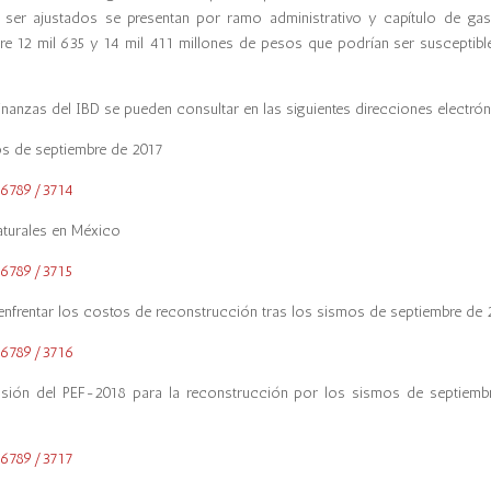
er ajustados se presentan por ramo administrativo y capítulo de gast
tre 12 mil 635 y 14 mil 411 millones de pesos que podrían ser susceptibl
inanzas del IBD se pueden consultar en las siguientes direcciones electrón
mos de septiembre de 2017
456789/3714
aturales en México
456789/3715
 enfrentar los costos de reconstrucción tras los sismos de septiembre de
456789/3716
cusión del PEF-2018 para la reconstrucción por los sismos de septiemb
456789/3717