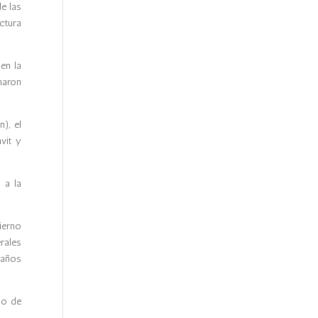
e las
uctura
en la
aron
), el
vit y
 a la
ierno
rales
daños
do de