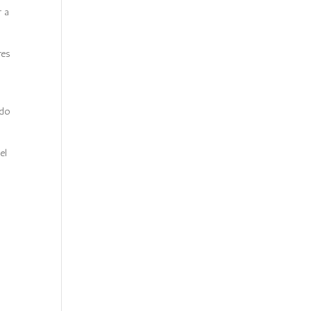
r a
res
ado
el