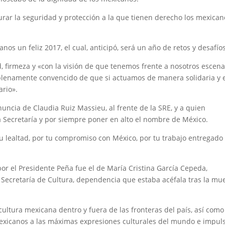
rar la seguridad y protección a la que tienen derecho los mexican
os un feliz 2017, el cual, anticipó, será un año de retos y desafíos
, firmeza y «con la visión de que tenemos frente a nosotros escena
 plenamente convencido de que si actuamos de manera solidaria y 
rio».
nuncia de Claudia Ruiz Massieu, al frente de la SRE, y a quien
la Secretaría y por siempre poner en alto el nombre de México.
u lealtad, por tu compromiso con México, por tu trabajo entregado
r el Presidente Peña fue el de María Cristina García Cepeda,
 Secretaría de Cultura, dependencia que estaba acéfala tras la mu
cultura mexicana dentro y fuera de las fronteras del país, así como
mexicanos a las máximas expresiones culturales del mundo e impul