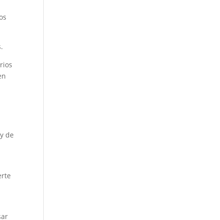
os
.
rios
en
 y de
erte
sar