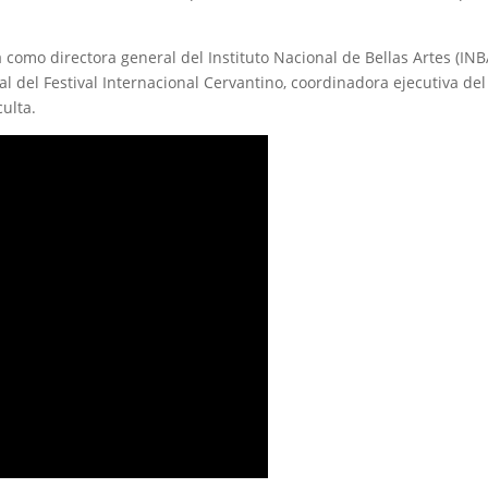
omo directora general del Instituto Nacional de Bellas Artes (INB
del Festival Internacional Cervantino, coordinadora ejecutiva del
culta.