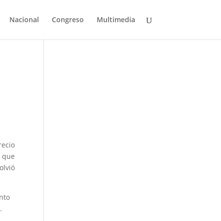
Nacional
Congreso
Multimedia
recio
s que
olvió
nto
.