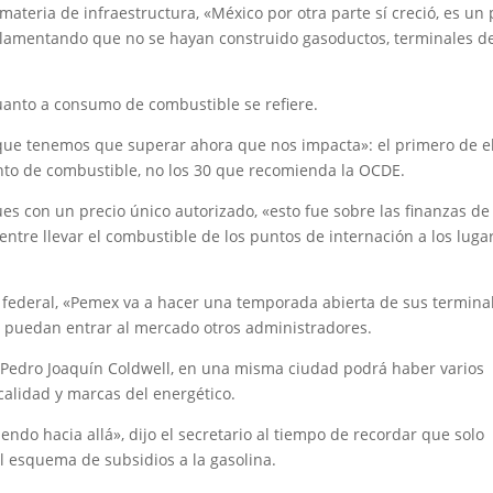
ateria de infraestructura, «México por otra parte sí creció, es un 
 lamentando que no se hayan construido gasoductos, terminales d
uanto a consumo de combustible se refiere.
que tenemos que superar ahora que nos impacta»: el primero de e
nto de combustible, no los 30 que recomienda la OCDE.
s con un precio único autorizado, «esto fue sobre las finanzas de
entre llevar el combustible de los puntos de internación a los luga
rio federal, «Pemex va a hacer una temporada abierta de sus termina
 puedan entrar al mercado otros administradores.
o Pedro Joaquín Coldwell, en una misma ciudad podrá haber varios
calidad y marcas del energético.
do hacia allá», dijo el secretario al tiempo de recordar que solo
l esquema de subsidios a la gasolina.