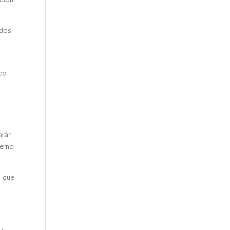
idos
ico
arán
ierno
a que