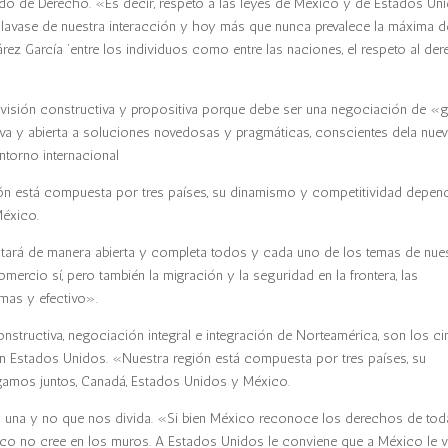
do de Derecho. «Es decir, respeto a las leyes de México y de Estados Uni
lavase de nuestra interacción y hoy más que nunca prevalece la máxima d
árez García ‘entre los individuos como entre las naciones, el respeto al de
a visión constructiva y propositiva porque debe ser una negociación de «g
iva y abierta a soluciones novedosas y pragmáticas, conscientes dela nue
ntorno internacional
ión está compuesta por tres países, su dinamismo y competitividad depen
México.
tratará de manera abierta y completa todos y cada uno de los temas de nue
mercio sí, pero también la migración y la seguridad en la frontera, las
rmas y efectivo».
onstructiva, negociación integral e integración de Norteamérica, son los c
on Estados Unidos. «Nuestra región está compuesta por tres países, su
amos juntos, Canadá, Estados Unidos y México.
os una y no que nos divida. «Si bien México reconoce los derechos de tod
ico no cree en los muros. A Estados Unidos le conviene que a México le 