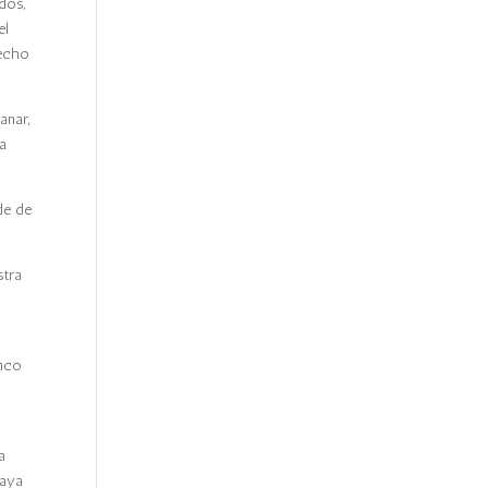
dos,
el
recho
anar,
va
de de
stra
inco
a
vaya