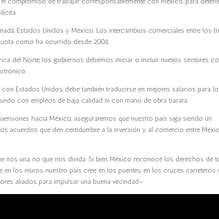
r el compromiso de trabajar corresponsablemente con México, para detene
ícita.
anadá, Estados Unidos y México. Los intercambios comerciales entre los tr
o cuota como ha ocurrido desde 2008.
ica del Norte, los gobiernos debemos iniciar o incluir nuevos sectores 
ectrónico.
 con Estados Unidos, debe también traducirse en mejores salarios para l
mundo con empleos de baja calidad ni con mano de obra barata.
inversiones hacia México, aseguraremos que nuestro país siga siendo un
emos acuerdos que den certidumbre a la inversión y al comercio entre Méxic
ue nos una, no que nos divida. Si bien México reconoce los derechos de 
 en los muros, nuestro país cree en los puentes, en los cruces carreteros 
jores aliados para impulsar una buena vecindad».