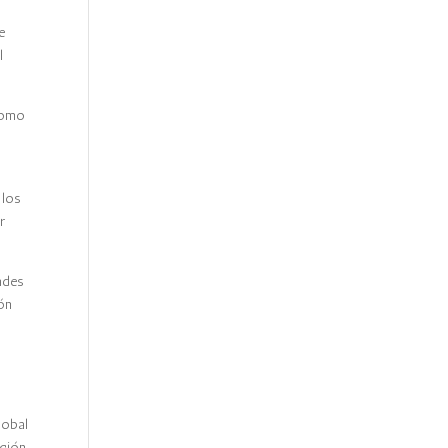
e
l
 como
 los
r
dades
ión
lobal
ación