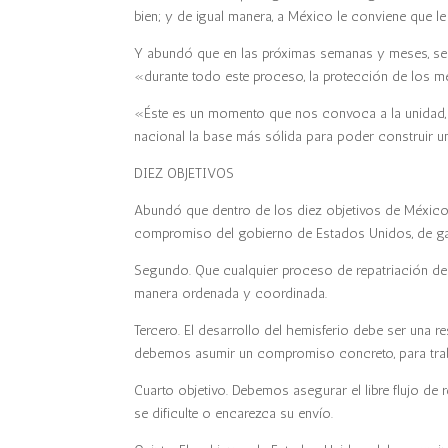
bien; y de igual manera, a México le conviene que l
Y abundó que en las próximas semanas y meses, se h
«durante todo este proceso, la protección de los mex
«Éste es un momento que nos convoca a la unidad, a 
nacional la base más sólida para poder construir u
DIEZ OBJETIVOS
Abundó que dentro de los diez objetivos de México
compromiso del gobierno de Estados Unidos, de gar
Segundo. Que cualquier proceso de repatriación de
manera ordenada y coordinada.
Tercero. El desarrollo del hemisferio debe ser una
debemos asumir un compromiso concreto, para trab
Cuarto objetivo. Debemos asegurar el libre flujo d
se dificulte o encarezca su envío.