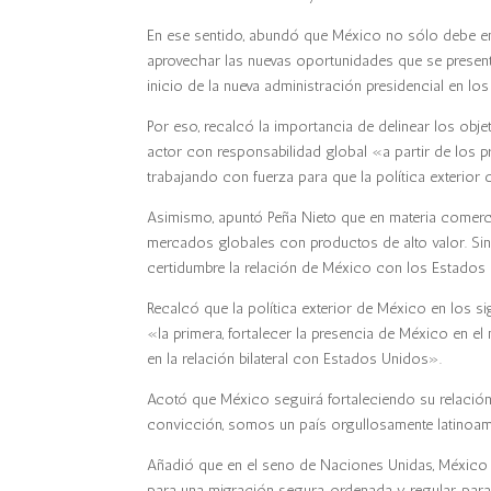
En ese sentido, abundó que México no sólo debe en
aprovechar las nuevas oportunidades que se presenta
inicio de la nueva administración presidencial en l
Por eso, recalcó la importancia de delinear los obj
actor con responsabilidad global «a partir de los 
trabajando con fuerza para que la política exterior 
Asimismo, apuntó Peña Nieto que en materia comerc
mercados globales con productos de alto valor. Si
certidumbre la relación de México con los Estados
Recalcó que la política exterior de México en los s
«la primera, fortalecer la presencia de México en e
en la relación bilateral con Estados Unidos».
Acotó que México seguirá fortaleciendo su relación
convicción, somos un país orgullosamente latinoa
Añadió que en el seno de Naciones Unidas, México 
para una migración segura, ordenada y regular, par