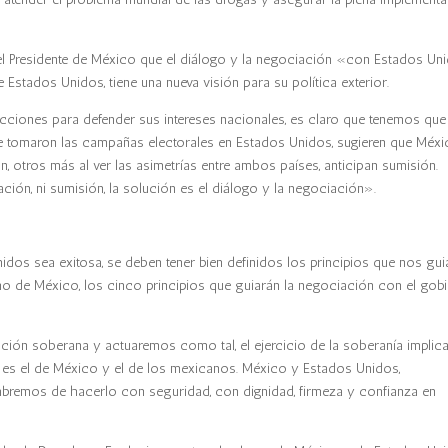
 el Presidente de México que el diálogo y la negociación «con Estados Un
 Estados Unidos, tiene una nueva visión para su política exterior.
acciones para defender sus intereses nacionales, es claro que tenemos que
ue tomaron las campañas electorales en Estados Unidos, sugieren que Méx
, otros más al ver las asimetrías entre ambos países, anticipan sumisión.
ción, ni sumisión, la solución es el diálogo y la negociación».
dos sea exitosa, se deben tener bien definidos los principios que nos gui
no de México, los cinco principios que guiarán la negociación con el gob
ión soberana y actuaremos como tal, el ejercicio de la soberanía implic
s es el de México y el de los mexicanos. México y Estados Unidos,
remos de hacerlo con seguridad, con dignidad, firmeza y confianza en