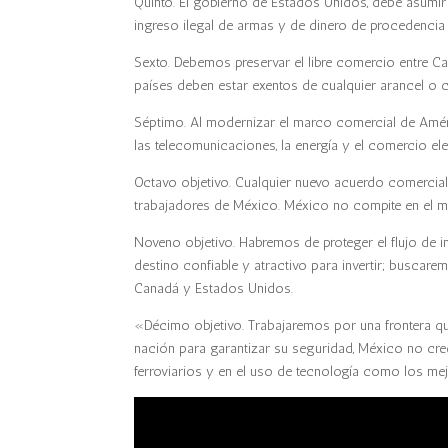
Quinto. El gobierno de Estados Unidos, debe asumi
ingreso ilegal de armas y de dinero de procedencia il
Sexto. Debemos preservar el libre comercio entre C
países deben estar exentos de cualquier arancel 
Séptimo. Al modernizar el marco comercial de Amér
las telecomunicaciones, la energía y el comercio el
Octavo objetivo. Cualquier nuevo acuerdo comercial
trabajadores de México. México no compite en el 
Noveno objetivo. Habremos de proteger el flujo de 
destino confiable y atractivo para invertir; buscar
Canadá y Estados Unidos.
«Décimo objetivo. Trabajaremos por una frontera q
nación para garantizar su seguridad, México no cree
ferroviarios y en el uso de tecnología como los me