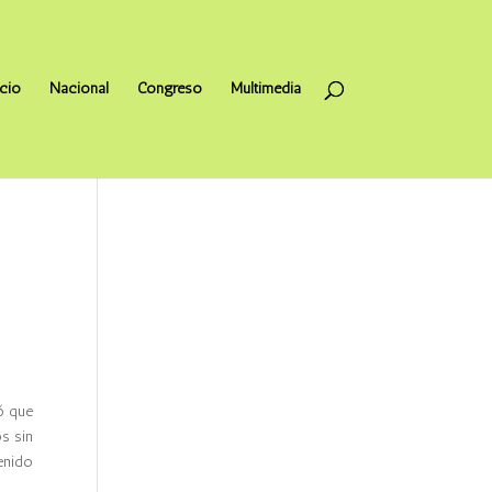
icio
Nacional
Congreso
Multimedia
có que
s sin
enido