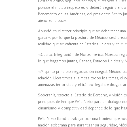
Destacó como segundo principio, el respeto al Esta
porque el mutuo respeto es y deberá seguir siendo 
Benemérito de las Américas, del presidente Benito Ju
ajeno es la paz».
Abundó en el tercer principio que se debe tener un
ganar», por lo que la postura de México será creat
realidad que se enfrenta en Estados unidos y en el e
«Cuarto. Integración de Norteamérica. Nuestra reg
lo que hagamos juntos, Canadá, Estados Unidos y 
«Y quinto principio, negociación integral. México 
relación. Llevaremos a la mesa todos los temas, el co
amenazas terroristas y el tráfico ilegal de drogas, a
Soberanía, respeto al Estado de Derecho, y visión c
principios de Enrique Peña Nieto para un diálogo c
dinamismo y competitividad depende de lo que hag
Peña Nieto llamó a trabajar por una frontera que n
nación soberana para garantizar su seguridad, Méx