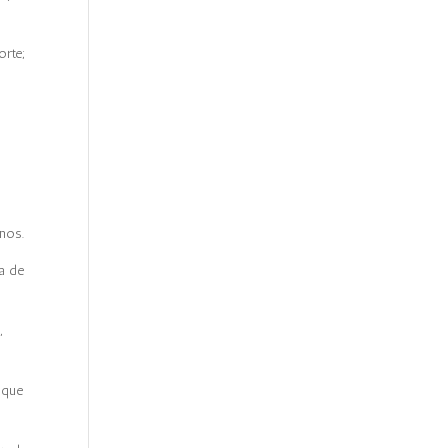
orte;
d
nos.
a de
,
 que