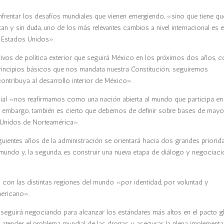
frentar los desafíos mundiales que vienen emergiendo, «sino que tiene qu
n y sin duda, uno de los más relevantes cambios a nivel internacional es e
os Estados Unidos».
etivos de política exterior que seguirá México en los próximos dos años,
principios básicos que nos mandata nuestra Constitución; seguiremos
contribuya al desarrollo interior de México».
ial «nos reafirmamos como una nación abierta al mundo que participa en
n embargo, también es cierto que debemos de definir sobre bases de mayo
 Unidos de Norteamérica».
iguientes años de la administración se orientará hacia dos grandes priori
l mundo y, la segunda, es construir una nueva etapa de diálogo y negociac
 con las distintas regiones del mundo «por identidad, por voluntad y
mericano».
seguirá negociando para alcanzar los estándares más altos en el pacto g
a atender el problema mundial de las drogas y asegurar la plena implement