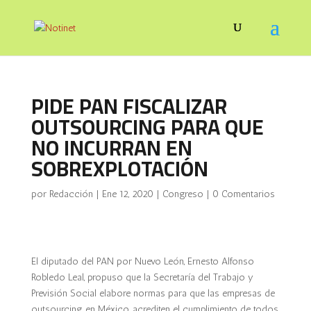
PIDE PAN FISCALIZAR
OUTSOURCING PARA QUE
NO INCURRAN EN
SOBREXPLOTACIÓN
por
Redacción
|
Ene 12, 2020
|
Congreso
|
0 Comentarios
El diputado del PAN por Nuevo León, Ernesto Alfonso
Robledo Leal, propuso que la Secretaría del Trabajo y
Previsión Social elabore normas para que las empresas de
outsourcing en México, acrediten el cumplimiento de todos