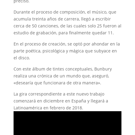
precisó.
Durante el proceso de composición, el músico, que
acumula treinta años de carrera, llegó a escribir
cerca de 50 canciones, de las cuales solo 25 fueron al
estudio de grabación, para finalmente quedar 11.
En el proceso de creación, se optó por ahondar en la
parte poética, psicológica y mágica que subyace en
el disco.
Con este álbum de tintes conceptuales, Bunbury
realiza una crónica de un mundo que, aseguró,
«desearía que funcionara de otra manera».
La gira correspondiente a este nuevo trabajo
comenzará en diciembre en España y llegará a
Latinoamérica en febrero de 2018.