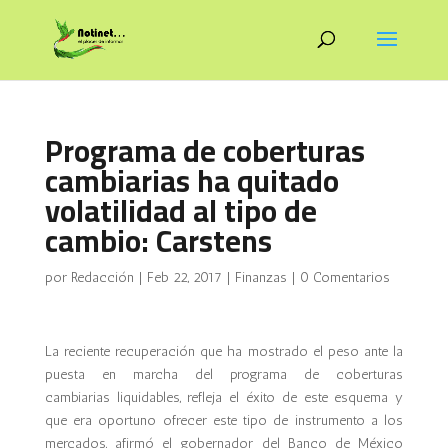
Programa de coberturas
cambiarias ha quitado
volatilidad al tipo de
cambio: Carstens
por
Redacción
|
Feb 22, 2017
|
Finanzas
|
0 Comentarios
La reciente recuperación que ha mostrado el peso ante la
puesta en marcha del programa de coberturas
cambiarias liquidables, refleja el éxito de este esquema y
que era oportuno ofrecer este tipo de instrumento a los
mercados, afirmó el gobernador del Banco de México