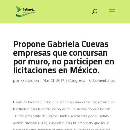
Propone Gabriela Cuevas
empresas que concursan
por muro, no participen en
licitaciones en México.
por
Redacción
|
Mar 21, 2017
|
Congreso
|
0 Comentarios
Luego de hacerse público que empresas mexicanas
participaron de
la licitación para la construcción del muro fronterizo que Donald
Trump, presidente de Estados Unidos, la senadora por el Partido
Acción Nacional (PAN), Gabriela cuevas
, ha propuesto que no se