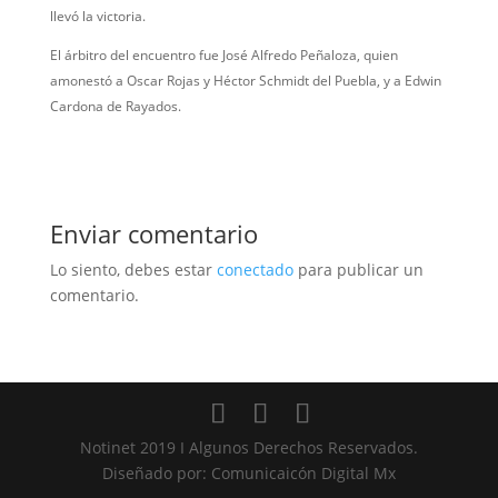
llevó la victoria.
El árbitro del encuentro fue José Alfredo Peñaloza, quien
amonestó a Oscar Rojas y Héctor Schmidt del Puebla, y a Edwin
Cardona de Rayados.
Enviar comentario
Lo siento, debes estar
conectado
para publicar un
comentario.
Notinet 2019 I Algunos Derechos Reservados.
Diseñado por: Comunicaicón Digital Mx