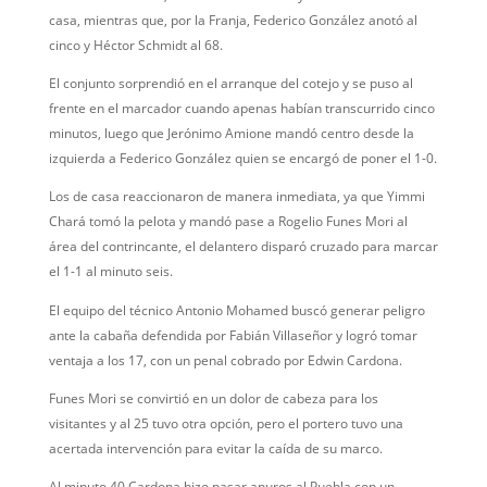
casa, mientras que, por la Franja, Federico González anotó al
cinco y Héctor Schmidt al 68.
El conjunto sorprendió en el arranque del cotejo y se puso al
frente en el marcador cuando apenas habían transcurrido cinco
minutos, luego que Jerónimo Amione mandó centro desde la
izquierda a Federico González quien se encargó de poner el 1-0.
Los de casa reaccionaron de manera inmediata, ya que Yimmi
Chará tomó la pelota y mandó pase a Rogelio Funes Mori al
área del contrincante, el delantero disparó cruzado para marcar
el 1-1 al minuto seis.
El equipo del técnico Antonio Mohamed buscó generar peligro
ante la cabaña defendida por Fabián Villaseñor y logró tomar
ventaja a los 17, con un penal cobrado por Edwin Cardona.
Funes Mori se convirtió en un dolor de cabeza para los
visitantes y al 25 tuvo otra opción, pero el portero tuvo una
acertada intervención para evitar la caída de su marco.
Al minuto 40 Cardona hizo pasar apuros al Puebla con un