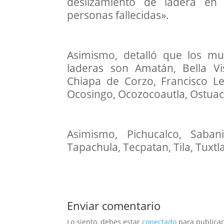
deslizamiento de ladera en 
personas fallecidas».
Asimismo, detalló que los mu
laderas son Amatán, Bella Vis
Chiapa de Corzo, Francisco Leó
Ocosingo, Ocozocoautla, Ostuac
Asimismo, Pichucalco, Sabani
Tapachula, Tecpatan, Tila, Tuxtla
Enviar comentario
Lo siento, debes estar
conectado
para publicar