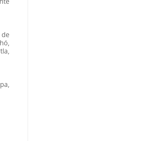
nte
 de
hó,
la,
pa,