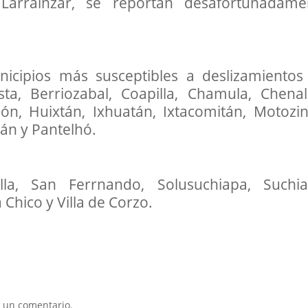
Larráinzar, se reportan desafortunadame
nicipios más susceptibles a deslizamientos
ta, Berriozabal, Coapilla, Chamula, Chenal
n, Huixtán, Ixhuatán, Ixtacomitán, Motozint
án y Pantelhó.
lla, San Ferrnando, Solusuchiapa, Suchia
 Chico y Villa de Corzo.
 un comentario.