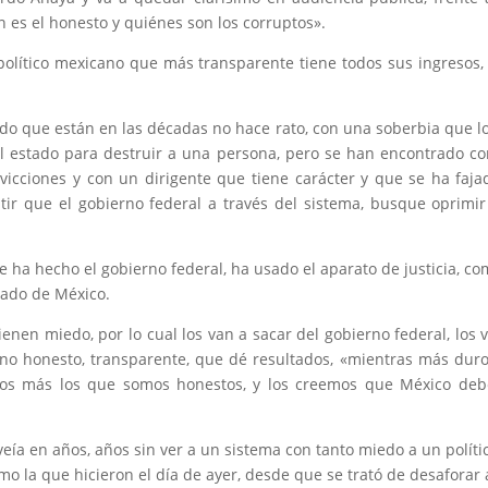
n es el honesto y quiénes son los corruptos».
olítico mexicano que más transparente tiene todos sus ingresos,
do que están en las décadas no hace rato, con una soberbia que l
l estado para destruir a una persona, pero se han encontrado c
nvicciones y con un dirigente que tiene carácter y que se ha faja
tir que el gobierno federal a través del sistema, busque oprimir
ue ha hecho el gobierno federal, ha usado el aparato de justicia, c
tado de México.
ienen miedo, por lo cual los van a sacar del gobierno federal, los 
rno honesto, transparente, que dé resultados, «mientras más dur
hos más los que somos honestos, y los creemos que México deb
eía en años, años sin ver a un sistema con tanto miedo a un políti
mo la que hicieron el día de ayer, desde que se trató de desaforar 