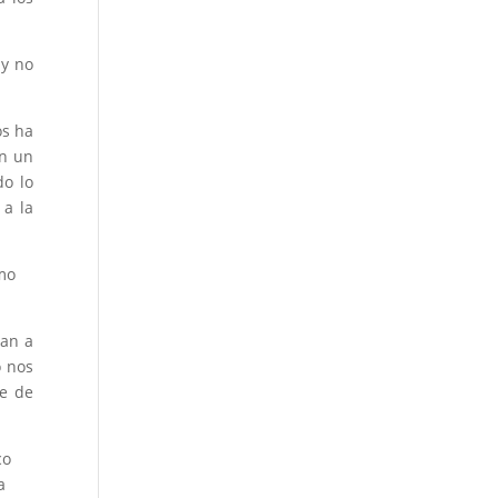
 y no
os ha
on un
do lo
 a la
omo
van a
o nos
e de
co
a