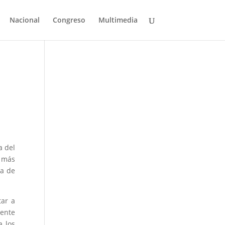
Nacional
Congreso
Multimedia
a del
 más
ra de
tar a
gente
a los