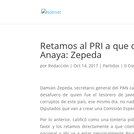
Retamos al PRI a que 
Anaya: Zepeda
por
Redacción
|
Oct 14, 2017
|
Partidos
|
0 Co
Damián Zepeda, secretario general del PAN cal
desafuero de quien fue el tesorero de Jav
corruptos de este país, ese mismo día, no na
Diputados que van a crear una Comisión Especi
Por lo anterior, calificó como una tontería po
favor y los retamos directamente a que cite
nacional y ahí va a estar personalmente Rica