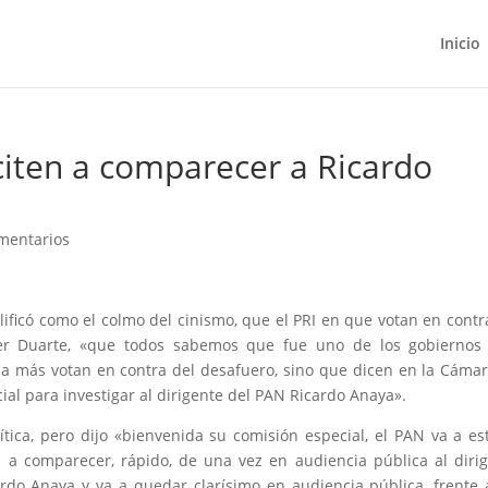
Inicio
citen a comparecer a Ricardo
mentarios
ificó como el colmo del cinismo, que el PRI en que votan en contr
ier Duarte, «que todos sabemos que fue uno de los gobiernos
da más votan en contra del desafuero, sino que dicen en la Cáma
al para investigar al dirigente del PAN Ricardo Anaya».
lítica, pero dijo «bienvenida su comisión especial, el PAN va a es
n a comparecer, rápido, de una vez en audiencia pública al diri
rdo Anaya y va a quedar clarísimo en audiencia pública, frente 