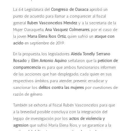
La 64 Legislatura del
Congreso de Oaxaca
aprobó un
punto de acuerdo para llamar a comparecer al fiscal
general
Rubén Vasconcelos Méndez
y a la secretaria de la
Mujer Oaxaqueña,
Ana Vásquez Colmenares
, por el caso de
la joven
María Elena Ríos Ortiz,
quien sufrió un
ataque con
ácido
en septiembre de 2019.
En la propuesta, los legisladores
Aleida Tonelly Serrano
Rosado
y
Elim Antonio Aquino
señalaron que la
petición de
comparecencia
es para que ambos funcionarios informen
de las acciones que han desplegado, cada quien en sus
respectivos ámbitos, para atender, prevenir, erradicar y
sancionar los
delitos contra las mujeres
por cuestiones de
razón de género.
También se exhorta al fiscal Rubén Vasconcelos para que
a la brevedad posible concluya con la integración del
legajo de investigación por los
actos de violencia y
agresión
que sufrió María Elena Ríos, y se garantice a la