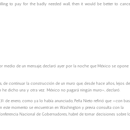
lling to pay for the badly needed wall, then it would be better to cance
 por medio de un mensaje, declaró ayer por la noche que México se opone 
, de continuar la construcción de un muro que, desde hace años, lejos d
Lo he dicho una y otra vez: México no pagará ningún muro», declaró.
l 31 de enero, como ya lo había anunciado, Peña Nieto refirió que «con ba
 en este momento se encuentran en Washington y previa consulta con la
Conferencia Nacional de Gobernadores, habré de tomar decisiones sobre l