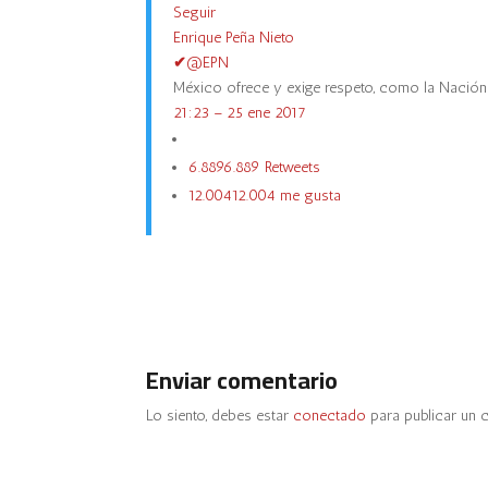
Seguir
Enrique Peña Nieto
✔
@EPN
México ofrece y exige respeto, como la Nació
21:23 – 25 ene 2017
6.889
6.889 Retweets
12.004
12.004 me gusta
Enviar comentario
Lo siento, debes estar
conectado
para publicar un 