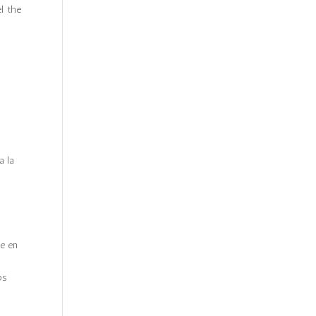
l the
a la
e
se en
os