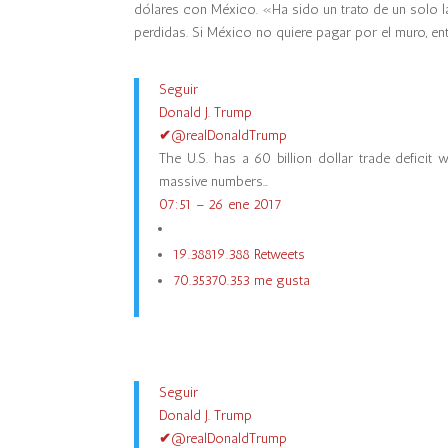
dólares con México. «Ha sido un trato de un solo
perdidas. Si México no quiere pagar por el muro, en
Seguir
Donald J. Trump
✔
@realDonaldTrump
The U.S. has a 60 billion dollar trade defici
massive numbers…
07:51 – 26 ene 2017
19.388
19.388 Retweets
70.353
70.353 me gusta
Seguir
Donald J. Trump
✔
@realDonaldTrump