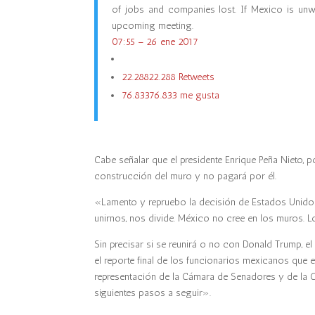
of jobs and companies lost. If Mexico is unwi
upcoming meeting.
07:55 – 26 ene 2017
22.288
22.288 Retweets
76.833
76.833 me gusta
Cabe señalar que el presidente Enrique Peña Nieto,
construcción del muro y no pagará por él.
«Lamento y repruebo la decisión de Estados Unidos
unirnos, nos divide. México no cree en los muros. 
Sin precisar si se reunirá o no con Donald Trump, e
el reporte final de los funcionarios mexicanos que
representación de la Cámara de Senadores y de la 
siguientes pasos a seguir».