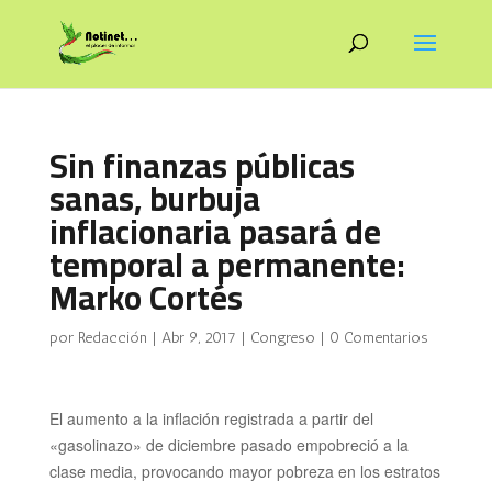
Sin finanzas públicas
sanas, burbuja
inflacionaria pasará de
temporal a permanente:
Marko Cortés
por
Redacción
|
Abr 9, 2017
|
Congreso
|
0 Comentarios
El aumento a la inflación registrada a partir del
«gasolinazo» de diciembre pasado empobreció a la
clase media, provocando mayor pobreza en los estratos