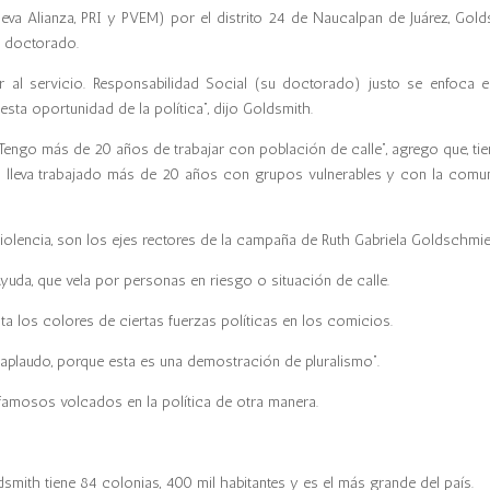
a Alianza, PRI y PVEM) por el distrito 24 de Naucalpan de Juárez, Gold
n doctorado.
er al servicio. Responsabilidad Social (su doctorado) justo se enfoca e
sta oportunidad de la política”, dijo Goldsmith.
Tengo más de 20 años de trabajar con población de calle”, agrego que, tie
l lleva trabajado más de 20 años con grupos vulnerables y con la comu
olencia, son los ejes rectores de la campaña de Ruth Gabriela Goldschmi
uda, que vela por personas en riesgo o situación de calle.
a los colores de ciertas fuerzas políticas en los comicios.
s aplaudo, porque esta es una demostración de pluralismo”.
s famosos volcados en la política de otra manera.
ldsmith tiene 84 colonias, 400 mil habitantes y es el más grande del país.