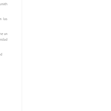
smith
n las
ne un
nidad
ed