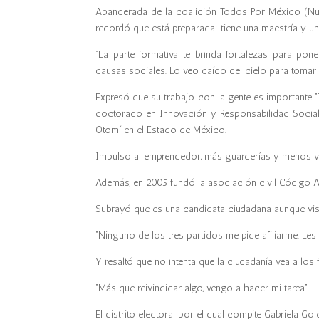
Abanderada de la coalición Todos Por México (Nuev
recordó que está preparada: tiene una maestría y u
“La parte formativa te brinda fortalezas para pon
causas sociales. Lo veo caído del cielo para tomar e
Expresó que su trabajo con la gente es importante “
doctorado en Innovación y Responsabilidad Socia
Otomí en el Estado de México.
Impulso al emprendedor, más guarderías y menos vi
Además, en 2005 fundó la asociación civil Código Ay
Subrayó que es una candidata ciudadana aunque vist
“Ninguno de los tres partidos me pide afiliarme. Le
Y resaltó que no intenta que la ciudadanía vea a lo
“Más que reivindicar algo, vengo a hacer mi tarea”.
El distrito electoral por el cual compite Gabriela Go