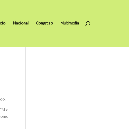
icio
Nacional
Congreso
Multimedia
ico.
PVEM o
 como