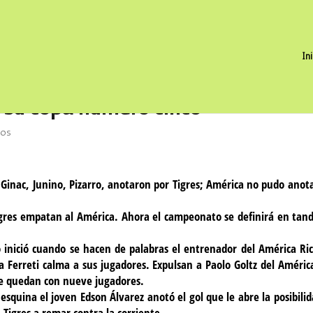
In
a su copa número cinco
ios
Ginac, Junino, Pizarro, anotaron por Tigres; América no pudo anot
igres empatan al América. Ahora el campeonato se definirá en tan
do inició cuando se hacen de palabras el entrenador del América Ri
ca Ferreti calma a sus jugadores. Expulsan a Paolo Goltz del Améric
se quedan con nueve jugadores.
 esquina el joven Edson Álvarez anotó el gol que le abre la posibilid
Tigres a remar contra la corriente.