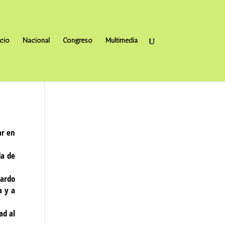
icio
Nacional
Congreso
Multimedia
ar en
da de
cardo
a y a
ad al