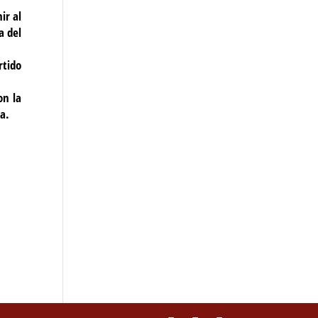
ir al
a del
rtido
on la
ca.