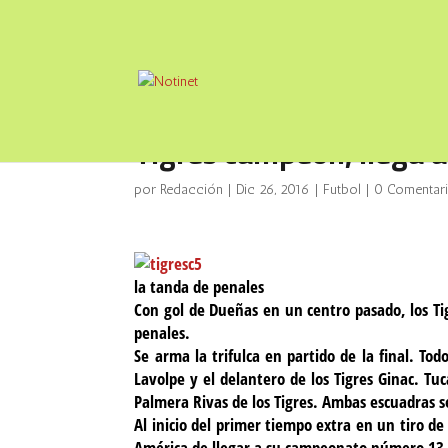
Tigres campeón, llega 
por
Redacción
|
Dic 26, 2016
|
Futbol
|
0 Comentar
la tanda de penales
Con gol de Dueñas en un centro pasado, los T
penales.
Se arma la trifulca en partido de la final. To
Lavolpe y el delantero de los Tigres Ginac. Tu
Palmera Rivas de los Tigres. Ambas escuadras 
Al inicio del primer tiempo extra en un tiro de
América de llegar a su campeonato número 13. 