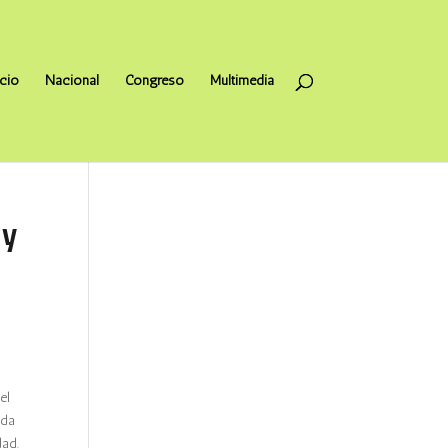
icio
Nacional
Congreso
Multimedia
 y
el
ada
dad.