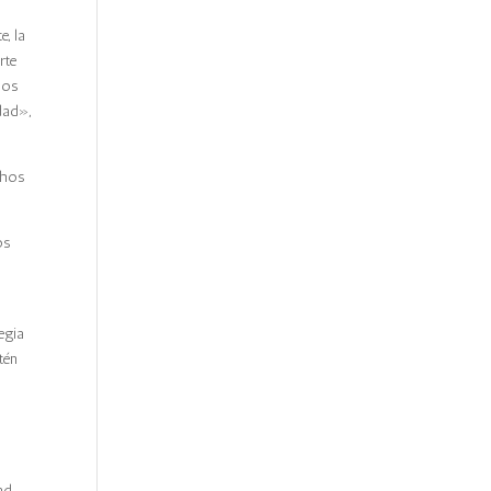
, la
rte
mos
dad»,
chos
os
egia
tén
ad