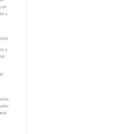
, un
res y
ción.
s, a
rar
el
arios
rador
eral