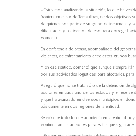
«Estuvimos analizando la situación, lo que ha venid
frontera en el sur de Tamaulipas, de dos objetivos
de quienes son parte de su grupo delincuencial y ve
dificultades y platicamos de eso para corregir hacia
comentó.
En conferencia de prensa, acompañado del goberna
violentos, de enfrentamiento entre estos grupos busc
Y en ese sentido, comentó que aunque siempre irán
por sus actividades logísticas, para afectarles, par
Aseguró que no se trata sólo de la detención de algu
acciones en cada uno de los estados y en ese sentid
y que ha avanzado en diversos municipios en donde 
básicamente en dos regiones de la entidad.
Refirió que todo lo que acontecía en la entidad, ho
continuarán las acciones para evitar que sigan adela
«Buscar que sigamos hacía adelante con resultados 