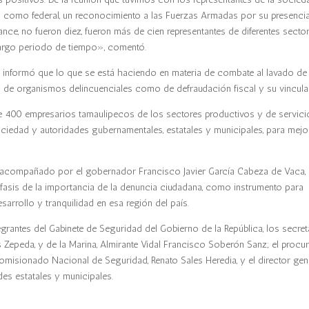
al como federal, un reconocimiento a las Fuerzas Armadas por su presencia
ance, no fueron diez, fueron más de cien representantes de diferentes secto
largo periodo de tiempo», comentó.
tes informó que lo que se está haciendo en materia de combate al lavado de
nto de organismos delincuenciales como de defraudación fiscal y su vincula
de 400 empresarios tamaulipecos de los sectores productivos y de servicio
ciedad y autoridades gubernamentales, estatales y municipales, para mejo
 acompañado por el gobernador Francisco Javier García Cabeza de Vaca, 
 énfasis de la importancia de la denuncia ciudadana, como instrumento para
arrollo y tranquilidad en esa región del país.
egrantes del Gabinete de Seguridad del Gobierno de la República, los secret
 Zepeda, y de la Marina, Almirante Vidal Francisco Soberón Sanz; el procu
Comisionado Nacional de Seguridad, Renato Sales Heredia, y el director gen
es estatales y municipales.