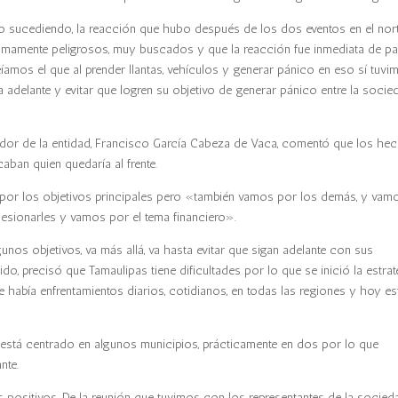
o sucediendo, la reacción que hubo después de los dos eventos en el norte
 sumamente peligrosos, muy buscados y que la reacción fue inmediata de pa
íamos el que al prender llantas, vehículos y generar pánico en eso sí tuvi
 adelante y evitar que logren su objetivo de generar pánico entre la socie
dor de la entidad, Francisco García Cabeza de Vaca, comentó que los he
aban quien quedaría al frente.
 por los objetivos principales pero «también vamos por los demás, y vam
a lesionarles y vamos por el tema financiero».
nos objetivos, va más allá, va hasta evitar que sigan adelante con sus
o, precisó que Tamaulipas tiene dificultades por lo que se inició la estrat
había enfrentamientos diarios, cotidianos, en todas las regiones y hoy es
y está centrado en algunos municipios, prácticamente en dos por lo que
nte.
positivos. De la reunión que tuvimos con los representantes de la socied