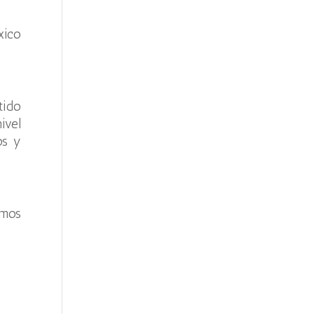
xico
tido
ivel
os y
amos