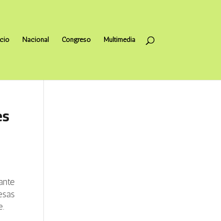
icio
Nacional
Congreso
Multimedia
es
ante
esas
e.