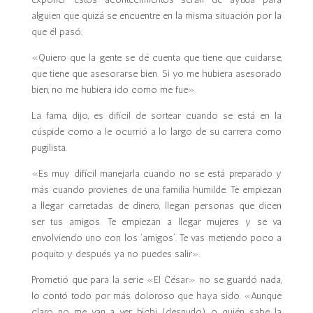
alguien que quizá se encuentre en la misma situación por la
que él pasó.
«Quiero que la gente se dé cuenta que tiene que cuidarse,
que tiene que asesorarse bien. Si yo me hubiera asesorado
bien, no me hubiera ido como me fue».
La fama, dijo, es difícil de sortear cuando se está en la
cúspide como a le ocurrió a lo largo de su carrera como
pugilista.
«Es muy difícil manejarla cuando no se está preparado y
más cuando provienes de una familia humilde. Te empiezan
a llegar carretadas de dinero, llegan personas que dicen
ser tus amigos. Te empiezan a llegar mujeres y se va
envolviendo uno con los ‘amigos’. Te vas metiendo poco a
poquito y después ya no puedes salir».
Prometió que para la serie «El César» no se guardó nada,
lo contó todo por más doloroso que haya sido. «Aunque
claro, no me van a ver bichi (desnudo), o quién sabe, la