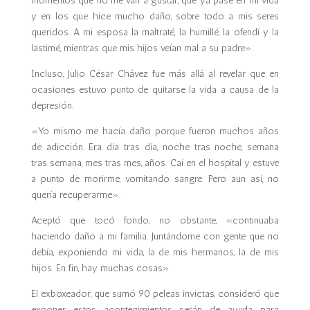
momentos que no me van a gustar, que ya pasé en mi vida
y en los que hice mucho daño, sobre todo a mis seres
queridos. A mi esposa la maltraté, la humillé, la ofendí y la
lastimé, mientras que mis hijos veían mal a su padre».
Incluso, Julio César Chávez fue más allá al revelar que en
ocasiones estuvo punto de quitarse la vida a causa de la
depresión.
«Yo mismo me hacía daño porque fueron muchos años
de adicción. Era día tras día, noche tras noche, semana
tras semana, mes tras mes, años. Caí en el hospital y estuve
a punto de morirme, vomitando sangre. Pero aun así, no
quería recuperarme».
Aceptó que tocó fondo, no obstante, «continuaba
haciendo daño a mi familia. Juntándome con gente que no
debía, exponiendo mi vida, la de mis hermanos, la de mis
hijos. En fin, hay muchas cosas».
El exboxeador, que sumó 90 peleas invictas, consideró que
exponer estos acontecimientos serán de ayuda para