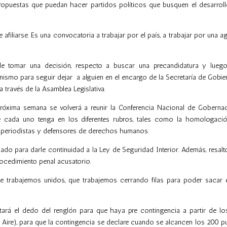
propuestas que puedan hacer partidos políticos que busquen el desarroll
afiliarse. Es una
convocatoria
a trabajar por el país, a trabajar por una 
 tomar una decisión, respecto a buscar una precandidatura y lueg
canismo para seguir dejar a alguien en el encargo de la Secretaría de Gobie
a través de la Asamblea Legislativa.
óxima semana se volverá a reunir la Conferencia Nacional de Goberna
 cada uno tenga en los diferentes rubros, tales como la homologaci
e periodistas y defensores de derechos humanos.
nado para darle continuidad a la Ley de Seguridad Interior. Además, resalt
rocedimiento penal acusatorio.
ue trabajemos unidos, que trabajemos cerrando filas para poder sacar 
tará el dedo del renglón para que haya pre contingencia a partir de lo
Aire), para que la contingencia se declare cuando se alcancen los 200 pu