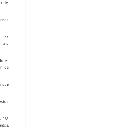
o del
agenda
o una
rno y
dores
ón de
ó que
estos
s 185
ntos,